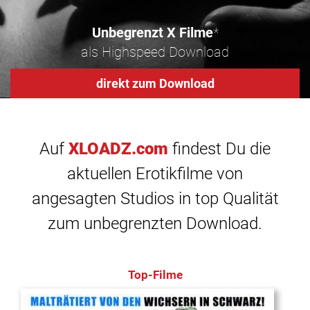
Unbegrenzt X Filme
*
als Highspeed Download
direkt zum Download
Auf
XLOADZ.com
findest Du die
aktuellen Erotikfilme von
angesagten Studios in top Qualität
zum unbegrenzten Download.
Top-Filme