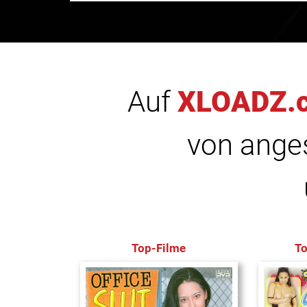
Auf
XLOADZ.
von anges
Top-Filme
T