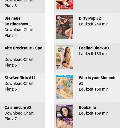
Download-Chart
Platz 3
Die neue
Dirty Pop #2
Castingshow ...
Laufzeit 249 min.
Download-Chart
Platz 4
Alte Drecksäue - Spe
Feeling Black #3
...
Laufzeit 133 min.
Download-Chart
Platz 5
Straßenflirts #11
Who is your Mommie
Download-Chart
#5
Platz 6
Laufzeit 158 min.
Ca s`encule #2
Boobzilla
Download-Chart
Laufzeit 159 min.
Platz 7