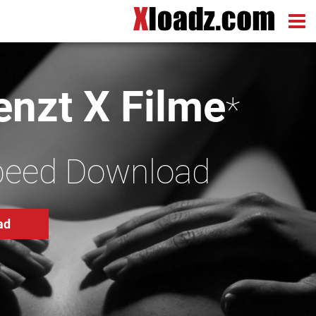
nzt X Filme
*
peed Download
ad