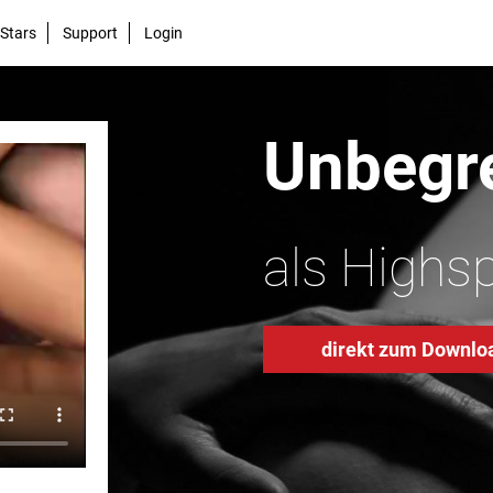
Stars
Support
Login
Unbegre
als Highs
direkt zum Downlo