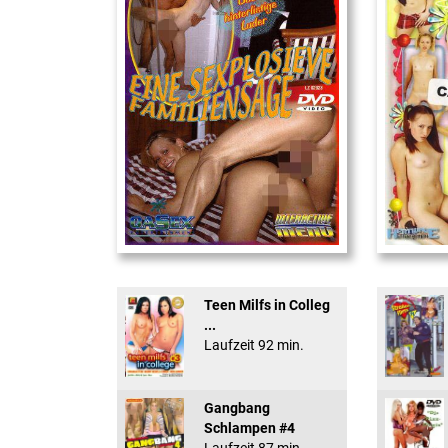
Eine Sexplosieve Fam ...
18 And Conf
Teen Milfs in Colleg
...
Laufzeit 92 min.
Gangbang
Schlampen #4