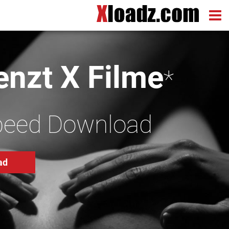
nzt X Filme
*
peed Download
ad