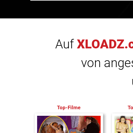
Auf
XLOADZ.
von anges
Top-Filme
T