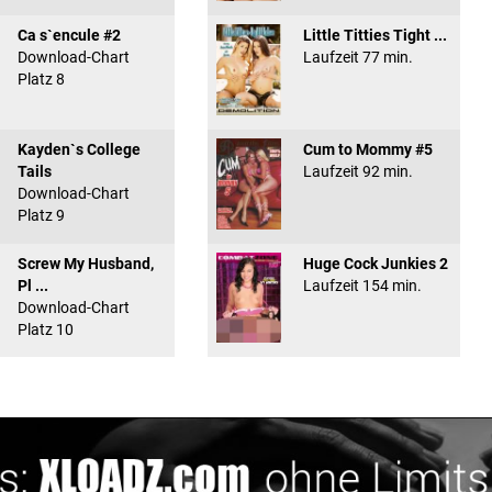
Ca s`encule #2
Little Titties Tight ...
Download-Chart
Laufzeit 77 min.
Platz 8
Kayden`s College
Cum to Mommy #5
Tails
Laufzeit 92 min.
Download-Chart
Platz 9
Screw My Husband,
Huge Cock Junkies 2
Pl ...
Laufzeit 154 min.
Download-Chart
Platz 10