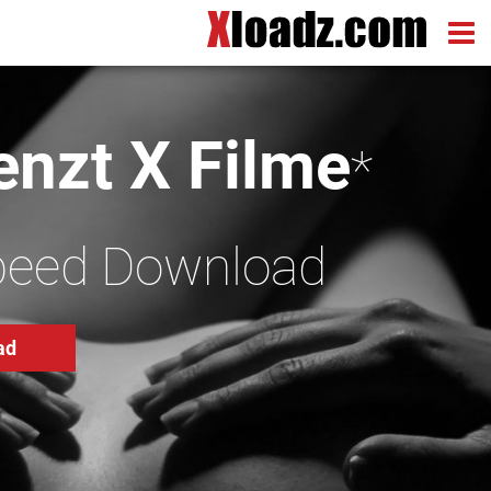
nzt X Filme
*
peed Download
ad