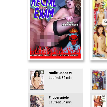
Rectal Exam
18 And Conf
Nudie Coeds #1
Laufzeit 85 min.
Flipperspiele
Laufzeit 54 min.