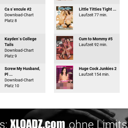
Ca s`encule #2
Little Titties Tight ...
Download-Chart
Laufzeit 77 min.
Platz 8
Kayden`s College
Cum to Mommy #5
Tails
Laufzeit 92 min.
Download-Chart
Platz 9
Screw My Husband,
Huge Cock Junkies 2
Pl ...
Laufzeit 154 min.
Download-Chart
Platz 10