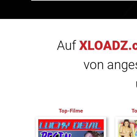
Auf
XLOADZ.
von anges
Top-Filme
T