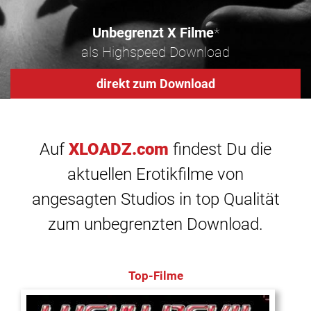
Unbegrenzt X Filme
*
als Highspeed Download
direkt zum Download
Auf
XLOADZ.com
findest Du die
aktuellen Erotikfilme von
angesagten Studios in top Qualität
zum unbegrenzten Download.
Top-Filme