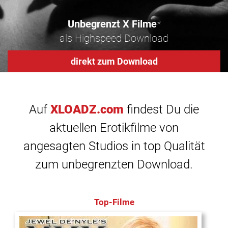
Unbegrenzt X Filme
*
als Highspeed Download
direkt zum Download
Auf
XLOADZ.com
findest Du die
aktuellen Erotikfilme von
angesagten Studios in top Qualität
zum unbegrenzten Download.
Top-Filme