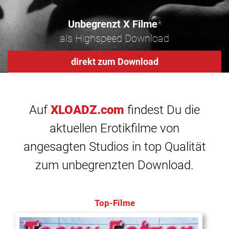
Unbegrenzt X Filme
*
als Highspeed Download
direkt zum Download
Auf
XLOADZ.com
findest Du die
aktuellen Erotikfilme von
angesagten Studios in top Qualität
zum unbegrenzten Download.
Top-Filme