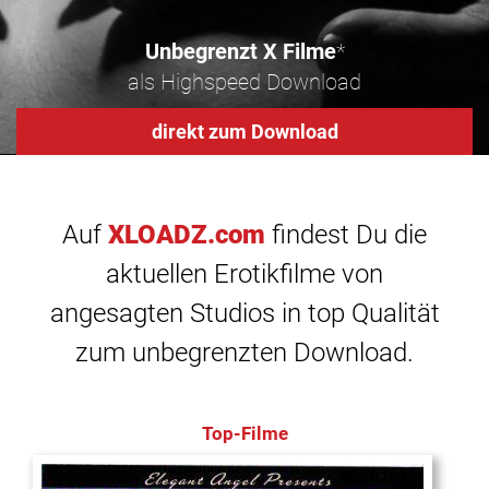
Unbegrenzt X Filme
*
als Highspeed Download
direkt zum Download
Auf
XLOADZ.com
findest Du die
aktuellen Erotikfilme von
angesagten Studios in top Qualität
zum unbegrenzten Download.
Top-Filme