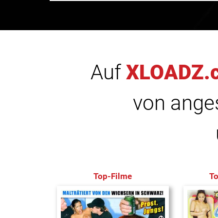
Auf
XLOADZ.
von anges
Top-Filme
T