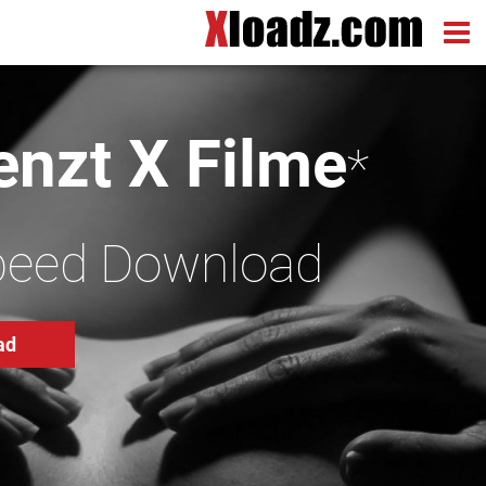
nzt X Filme
*
peed Download
ad