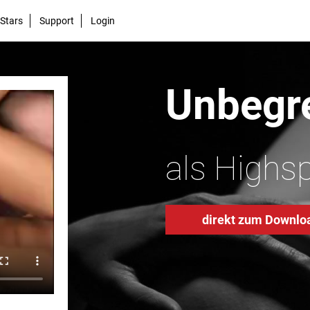
Stars
Support
Login
Unbegre
als Highs
direkt zum Downlo