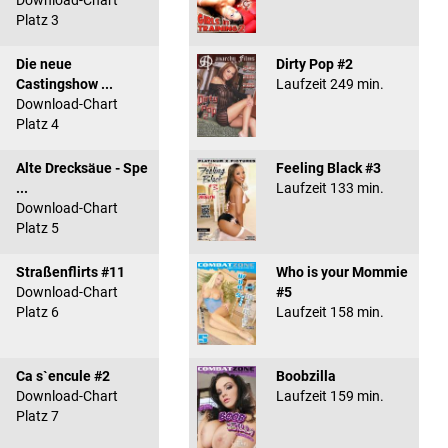
Download-Chart
Platz 3
Die neue
Dirty Pop #2
Castingshow ...
Laufzeit 249 min.
Download-Chart
Platz 4
Alte Drecksäue - Spe
Feeling Black #3
...
Laufzeit 133 min.
Download-Chart
Platz 5
Straßenflirts #11
Who is your Mommie
Download-Chart
#5
Platz 6
Laufzeit 158 min.
Ca s`encule #2
Boobzilla
Download-Chart
Laufzeit 159 min.
Platz 7