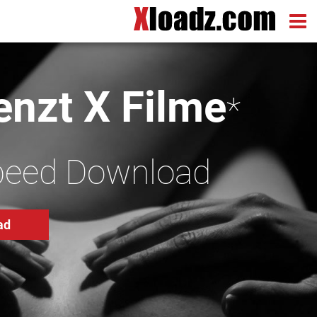
nzt X Filme
*
peed Download
ad