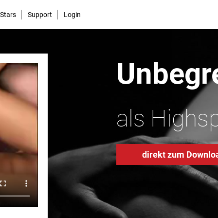
Stars
Support
Login
Unbegre
als Highs
direkt zum Downlo