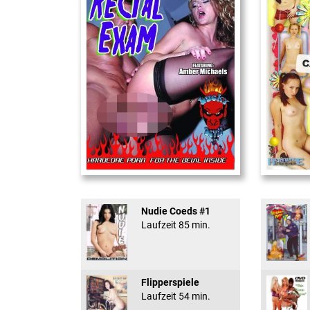
Rectal Exam
18 And Conf
Nudie Coeds #1
Laufzeit 85 min.
Flipperspiele
Laufzeit 54 min.