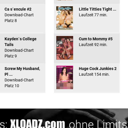
Ca s`encule #2
Little Titties Tight ...
Download-Chart
Laufzeit 77 min.
Platz 8
Kayden`s College
Cum to Mommy #5
Tails
Laufzeit 92 min.
Download-Chart
Platz 9
Screw My Husband,
Huge Cock Junkies 2
Pl ...
Laufzeit 154 min.
Download-Chart
Platz 10