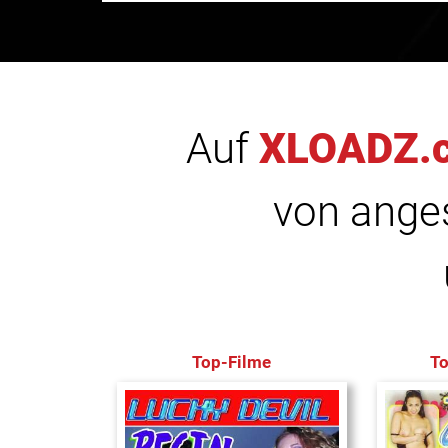
Auf
XLOADZ.
von anges
Top-Filme
T