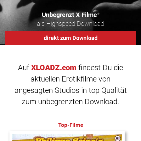
Unbegrenzt X Filme
*
als Highspeed Download
direkt zum Download
Auf
XLOADZ.com
findest Du die
aktuellen Erotikfilme von
angesagten Studios in top Qualität
zum unbegrenzten Download.
Top-Filme