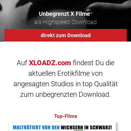
Unbegrenzt X Filme
*
als Highspeed Download
direkt zum Download
Auf
XLOADZ.com
findest Du die
aktuellen Erotikfilme von
angesagten Studios in top Qualität
zum unbegrenzten Download.
Top-Filme