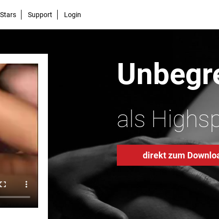
Stars
Support
Login
Unbegre
als Highs
direkt zum Downlo