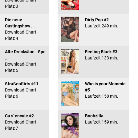
Download-Chart
Platz 3
Die neue
Dirty Pop #2
Castingshow ...
Laufzeit 249 min.
Download-Chart
Platz 4
Alte Drecksäue - Spe
Feeling Black #3
...
Laufzeit 133 min.
Download-Chart
Platz 5
Straßenflirts #11
Who is your Mommie
Download-Chart
#5
Platz 6
Laufzeit 158 min.
Ca s`encule #2
Boobzilla
Download-Chart
Laufzeit 159 min.
Platz 7