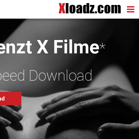
nzt X Filme
*
peed Download
ad