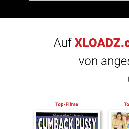
Auf
XLOADZ.
von anges
Top-Filme
T