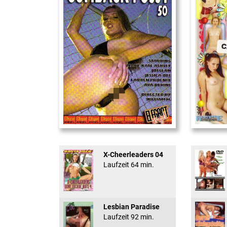
Cum Back Pussy #60
18 And Conf
X-Cheerleaders 04
Laufzeit 64 min.
Lesbian Paradise
Laufzeit 92 min.