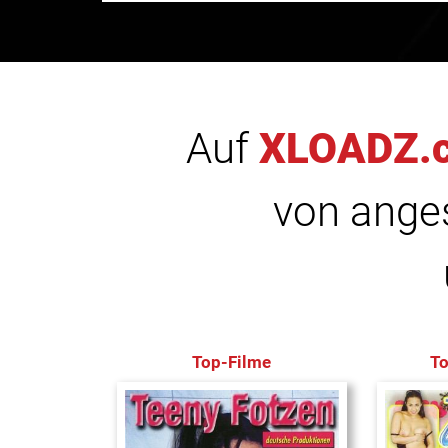
Auf
XLOADZ.
von anges
Top-Filme
T