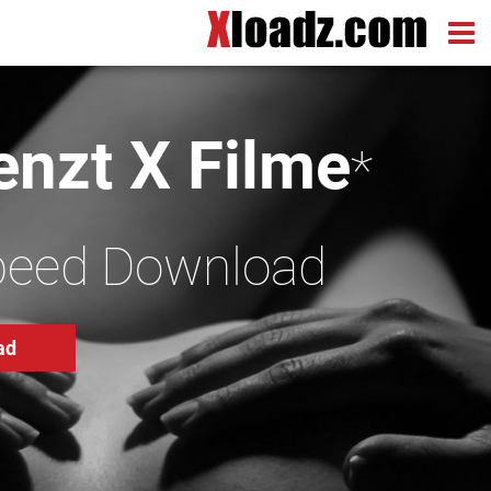
nzt X Filme
*
peed Download
ad