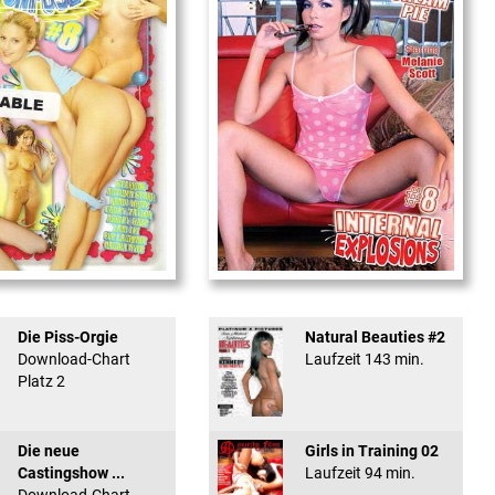
used #8 - ...
Internal Explosionen
Die Piss-Orgie
Natural Beauties #2
Download-Chart
Laufzeit 143 min.
Platz 2
Die neue
Girls in Training 02
Castingshow ...
Laufzeit 94 min.