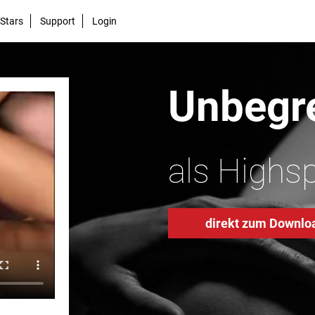
Stars
Support
Login
Unbegre
als Highs
direkt zum Downlo