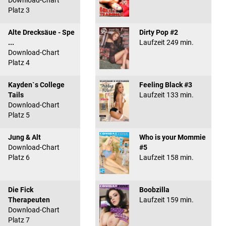
Download-Chart
Platz 3
Alte Drecksäue - Spe
Dirty Pop #2
...
Laufzeit 249 min.
Download-Chart
Platz 4
Kayden`s College
Feeling Black #3
Tails
Laufzeit 133 min.
Download-Chart
Platz 5
Jung & Alt
Who is your Mommie
Download-Chart
#5
Platz 6
Laufzeit 158 min.
Die Fick
Boobzilla
Therapeuten
Laufzeit 159 min.
Download-Chart
Platz 7