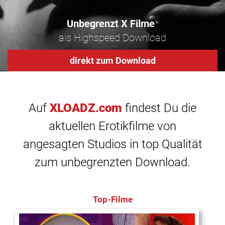
Unbegrenzt X Filme
*
als Highspeed Download
direkt zum Download
Auf
XLOADZ.com
findest Du die
aktuellen Erotikfilme von
angesagten Studios in top Qualität
zum unbegrenzten Download.
Top-Filme