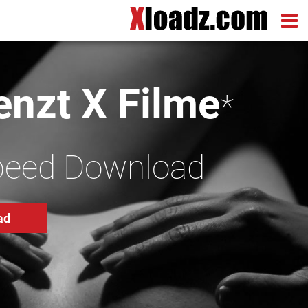
nzt X Filme
*
peed Download
ad