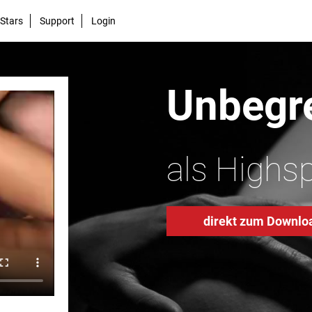
Stars
Support
Login
Unbegre
als Highs
direkt zum Downlo