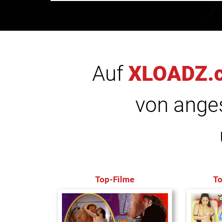
Auf
XLOADZ.
von anges
Top-Filme
T