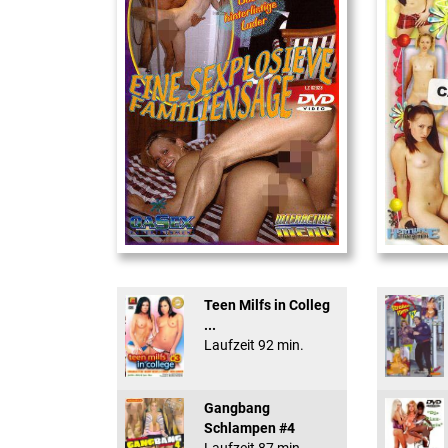
Eine Sexplosieve Fam ...
18 And Conf
Teen Milfs in Colleg
...
Laufzeit 92 min.
Gangbang
Schlampen #4