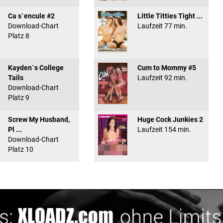
Ca s`encule #2
Little Titties Tight ...
Download-Chart
Laufzeit 77 min.
Platz 8
Kayden`s College
Cum to Mommy #5
Tails
Laufzeit 92 min.
Download-Chart
Platz 9
Screw My Husband,
Huge Cock Junkies 2
Pl ...
Laufzeit 154 min.
Download-Chart
Platz 10