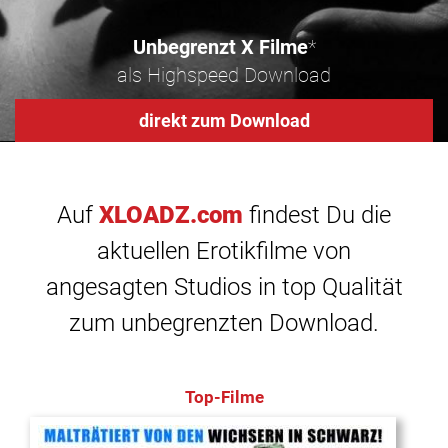
Unbegrenzt X Filme
*
als Highspeed Download
direkt zum Download
Auf
XLOADZ.com
findest Du die
aktuellen Erotikfilme von
angesagten Studios in top Qualität
zum unbegrenzten Download.
Top-Filme