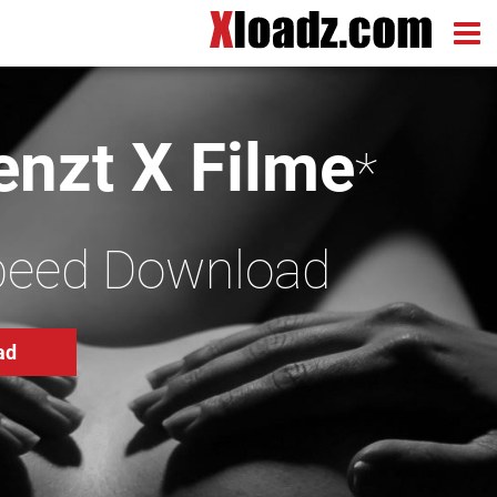
nzt X Filme
*
peed Download
ad