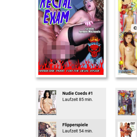
Rectal Exam
18 And Conf
Nudie Coeds #1
Laufzeit 85 min.
Flipperspiele
Laufzeit 54 min.