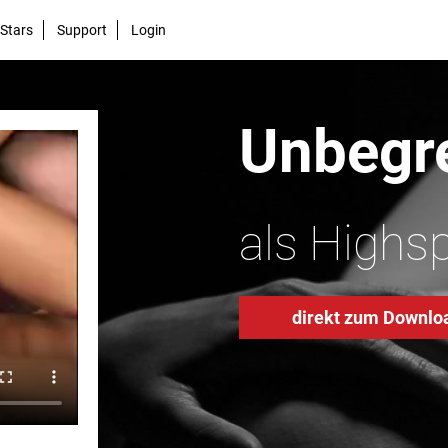
Stars
Support
Login
Unbegre
als Highs
direkt zum Downlo