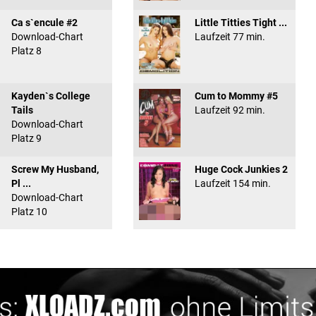
Ca s`encule #2
Little Titties Tight ...
Download-Chart
Laufzeit 77 min.
Platz 8
Kayden`s College
Cum to Mommy #5
Tails
Laufzeit 92 min.
Download-Chart
Platz 9
Screw My Husband,
Huge Cock Junkies 2
Pl ...
Laufzeit 154 min.
Download-Chart
Platz 10