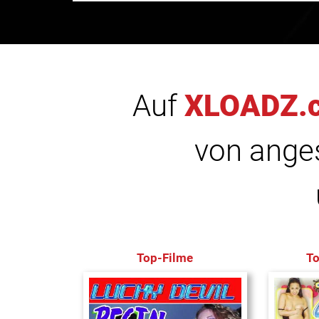
Auf
XLOADZ.
von anges
Top-Filme
T