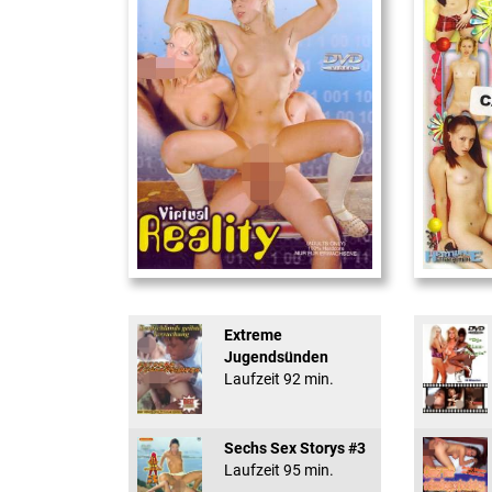
Virtual Reality
18 And Conf
Extreme
Jugendsünden
Laufzeit 92 min.
Sechs Sex Storys #3
Laufzeit 95 min.