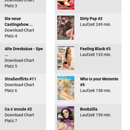
Download-Chart
Platz 3
Die neue
Dirty Pop #2
Castingshow ...
Laufzeit 249 min.
Download-Chart
Platz 4
Alte Drecksäue - Spe
Feeling Black #3
...
Laufzeit 133 min.
Download-Chart
Platz 5
Straßenflirts #11
Who is your Mommie
Download-Chart
#5
Platz 6
Laufzeit 158 min.
Ca s`encule #2
Boobzilla
Download-Chart
Laufzeit 159 min.
Platz 7