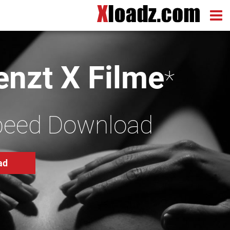
nzt X Filme
*
peed Download
ad