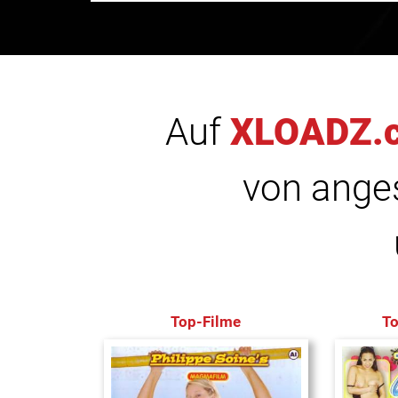
Auf
XLOADZ.
von anges
Top-Filme
T