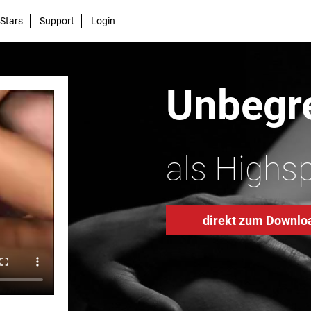
Stars
Support
Login
Unbegre
als Highs
direkt zum Downlo