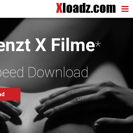
nzt X Filme
*
peed Download
ad