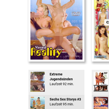
Virtual Reality
18 And Conf
Extreme
Jugendsünden
Laufzeit 92 min.
Sechs Sex Storys #3
Laufzeit 95 min.