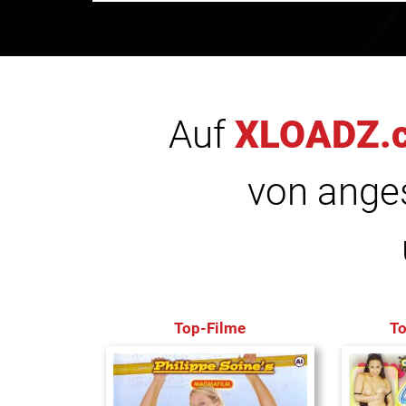
Auf
XLOADZ.
von anges
Top-Filme
T