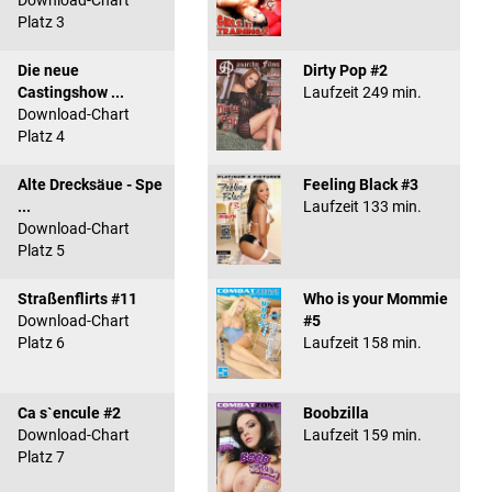
Download-Chart
Platz 3
Die neue
Dirty Pop #2
Castingshow ...
Laufzeit 249 min.
Download-Chart
Platz 4
Alte Drecksäue - Spe
Feeling Black #3
...
Laufzeit 133 min.
Download-Chart
Platz 5
Straßenflirts #11
Who is your Mommie
Download-Chart
#5
Platz 6
Laufzeit 158 min.
Ca s`encule #2
Boobzilla
Download-Chart
Laufzeit 159 min.
Platz 7