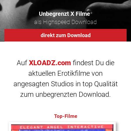
Unbegrenzt X Filme
*
als Highspeed Download
direkt zum Download
Auf
XLOADZ.com
findest Du die
aktuellen Erotikfilme von
angesagten Studios in top Qualität
zum unbegrenzten Download.
Top-Filme