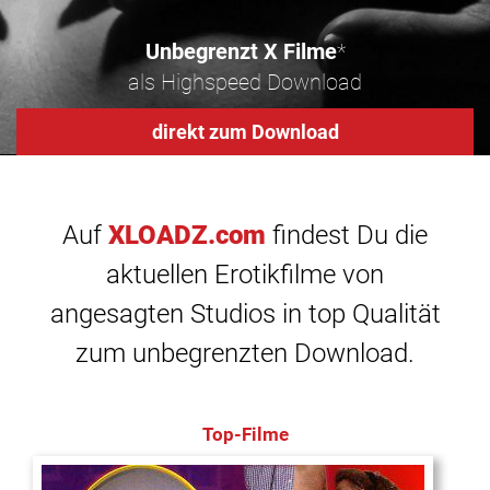
Unbegrenzt X Filme
*
als Highspeed Download
direkt zum Download
Auf
XLOADZ.com
findest Du die
aktuellen Erotikfilme von
angesagten Studios in top Qualität
zum unbegrenzten Download.
Top-Filme