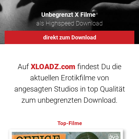
Unbegrenzt X Filme
*
als Highspeed Download
direkt zum Download
Auf
XLOADZ.com
findest Du die
aktuellen Erotikfilme von
angesagten Studios in top Qualität
zum unbegrenzten Download.
Top-Filme