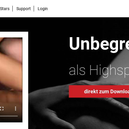
Stars
Support
Login
Unbegre
als Highs
direkt zum Downlo