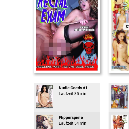
Rectal Exam
18 And Conf
Nudie Coeds #1
Laufzeit 85 min.
Flipperspiele
Laufzeit 54 min.