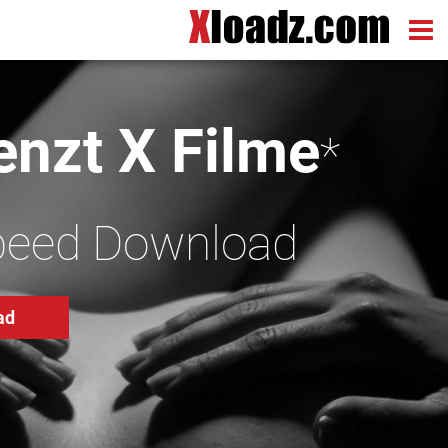
nzt X Filme
*
peed Download
ad