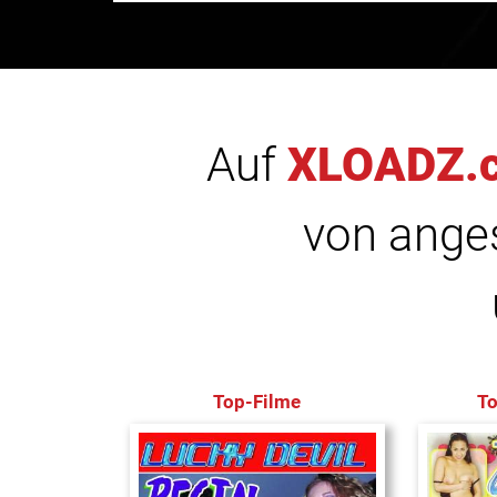
Auf
XLOADZ.
von anges
Top-Filme
T