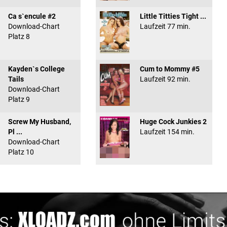
Ca s`encule #2
Little Titties Tight ...
Download-Chart
Laufzeit 77 min.
Platz 8
Kayden`s College
Cum to Mommy #5
Tails
Laufzeit 92 min.
Download-Chart
Platz 9
Screw My Husband,
Huge Cock Junkies 2
Pl ...
Laufzeit 154 min.
Download-Chart
Platz 10