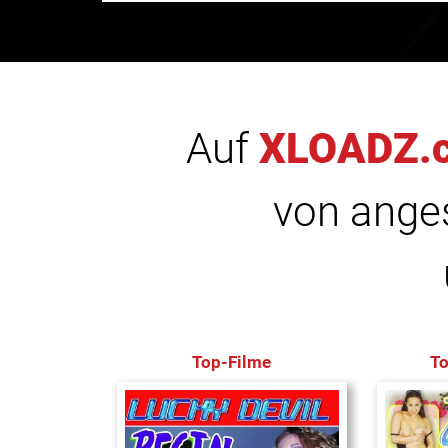
Auf
XLOADZ.
von anges
Top-Filme
T