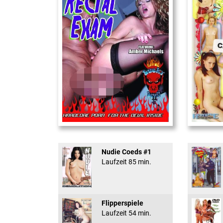
Rectal Exam
18 And Conf
Nudie Coeds #1
Laufzeit 85 min.
Flipperspiele
Laufzeit 54 min.