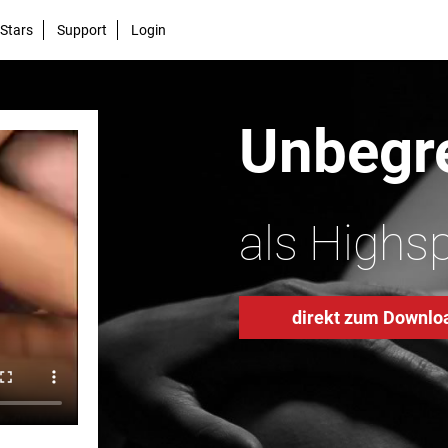
Stars
Support
Login
Unbegre
als Highs
direkt zum Downlo