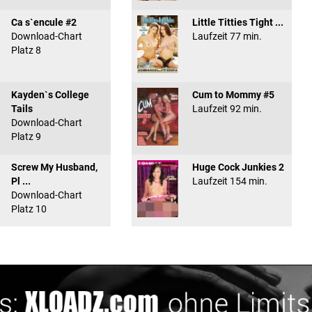
Ca s`encule #2
Little Titties Tight ...
Download-Chart
Laufzeit 77 min.
Platz 8
Kayden`s College
Cum to Mommy #5
Tails
Laufzeit 92 min.
Download-Chart
Platz 9
Screw My Husband,
Huge Cock Junkies 2
Pl ...
Laufzeit 154 min.
Download-Chart
Platz 10