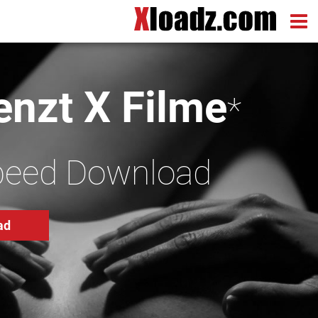
nzt X Filme
*
peed Download
ad