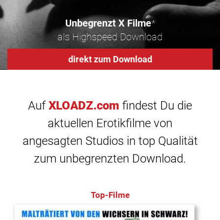
Unbegrenzt X Filme
*
als Highspeed Download
direkt zum Download
Auf
XLOADZ.com
findest Du die
aktuellen Erotikfilme von
angesagten Studios in top Qualität
zum unbegrenzten Download.
Top-Filme